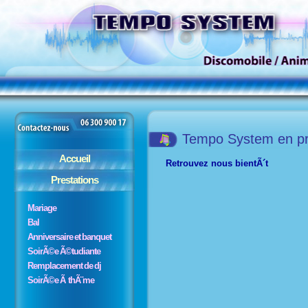
Tempo System en pr
Accueil
Retrouvez nous bientÃ´t
Prestations
Mariage
Bal
Anniversaire et banquet
SoirÃ©e Ã©tudiante
Remplacement de dj
SoirÃ©e Ã thÃ¨me