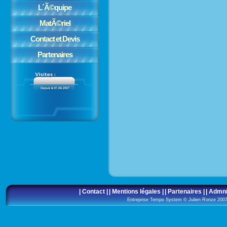
L´Ã©quipe
MatÃ©riel
Contact et Devis
Partenaires
| Contact |
| Mentions légales |
| Partenaires |
| Admni
Entreprise Tempo System © Julien Ronze 20