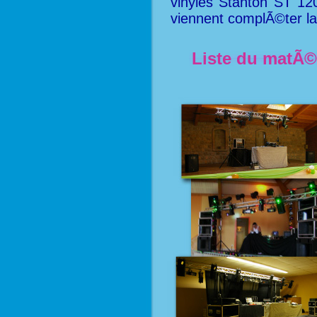
vinyles Stanton ST 1
viennent complÃ©ter la
Liste du matÃ©r