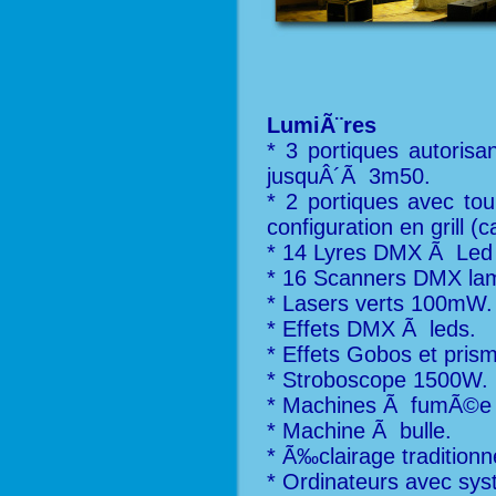
LumiÃ¨res
* 3 portiques autori
jusquÂ´Ã 3m50.
* 2 portiques avec to
configuration en grill (
* 14 Lyres DMX Ã Led 
* 16 Scanners DMX l
* Lasers verts 100mW.
* Effets DMX Ã leds.
* Effets Gobos et pri
* Stroboscope 1500W.
* Machines Ã fumÃ©e
* Machine Ã bulle.
* Ã‰clairage traditionn
* Ordinateurs avec sy