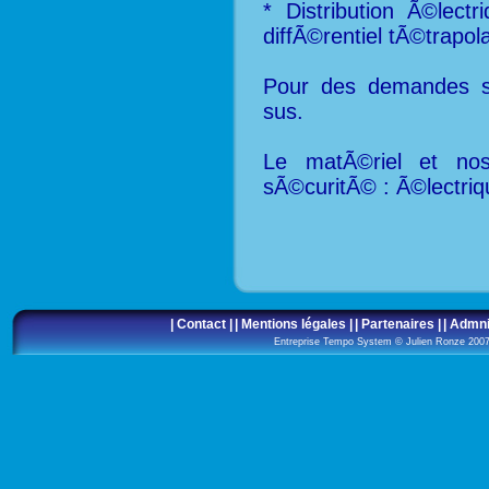
* Distribution Ã©lec
diffÃ©rentiel tÃ©trapola
Pour des demandes s
sus.
Le matÃ©riel et nos
sÃ©curitÃ© : Ã©lectriq
| Contact |
| Mentions légales |
| Partenaires |
| Admni
Entreprise Tempo System © Julien Ronze 20