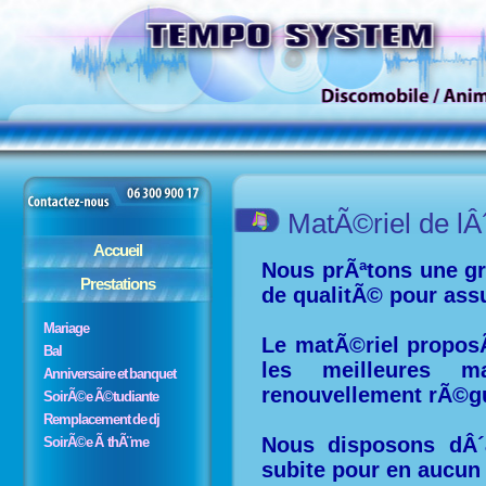
MatÃ©riel de lÂ
Accueil
Nous prÃªtons une gr
Prestations
de qualitÃ© pour assu
Mariage
Le matÃ©riel proposÃ
Bal
les meilleures m
Anniversaire et banquet
renouvellement rÃ©gu
SoirÃ©e Ã©tudiante
Remplacement de dj
Nous disposons dÂ´
SoirÃ©e Ã thÃ¨me
subite pour en aucun