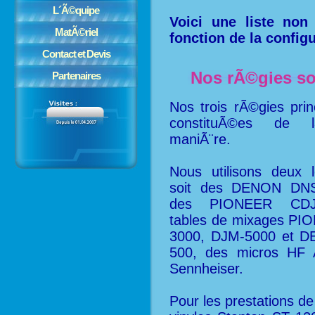
L´Ã©quipe
Voici une liste no
MatÃ©riel
fonction de la configu
Contact et Devis
Nos rÃ©gies s
Partenaires
Nos trois rÃ©gies prin
constituÃ©es de
maniÃ¨re.
Nous utilisons deux l
soit des DENON DNS-
des PIONEER CDJ
tables de mixages P
3000, DJM-5000 et 
500, des micros HF A
Sennheiser.
Pour les prestations de